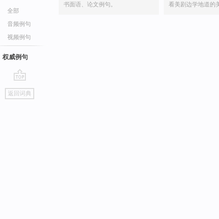
书面语、论文例句。
看美剧边学地道的
全部
音频例句
视频例句
权威例句
go
返回词典
top