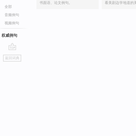
书面语、论文例句。
看美剧边学地道的
全部
音频例句
视频例句
权威例句
go
返回词典
top