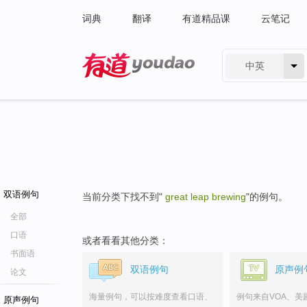
词典
翻译
有道精品课
云笔记
中英
有道 - 网易旗下搜索
双语例句
当前分类下找不到"
great leap brewing
"的例句。
全部
口语
或者看看其他分类：
书面语
双语例句
原声例
论文
海量例句，可以按难度查看口语、
例句来自VOA、美
原声例句