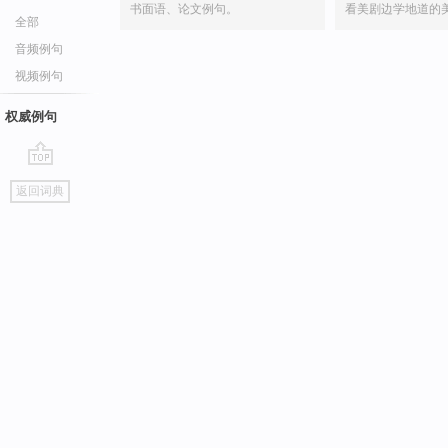
书面语、论文例句。
看美剧边学地道的
全部
音频例句
视频例句
权威例句
go
返回词典
top