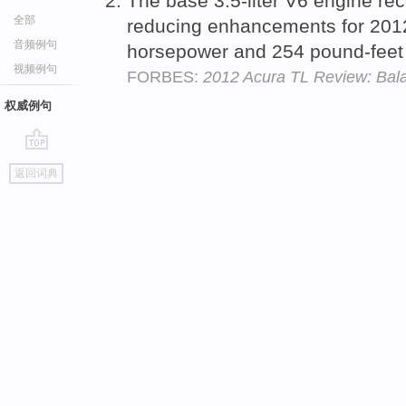
The base 3.5-liter V6 engine rec
全部
reducing enhancements for 2012
音频例句
horsepower and 254 pound-feet
视频例句
FORBES:
2012 Acura TL Review: Bala
权威例句
go
返回词典
top