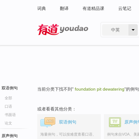
词典
翻译
有道精品课
云笔记
中英
有道 - 网易旗下搜索
双语例句
当前分类下找不到"
foundation pit dewatering
"的例
全部
口语
或者看看其他分类：
书面语
双语例句
原声例
论文
海量例句，可以按难度查看口语、
例句来自VOA、美
原声例句