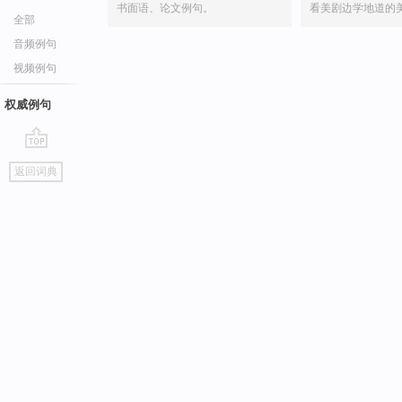
书面语、论文例句。
看美剧边学地道的
全部
音频例句
视频例句
权威例句
go
返回词典
top