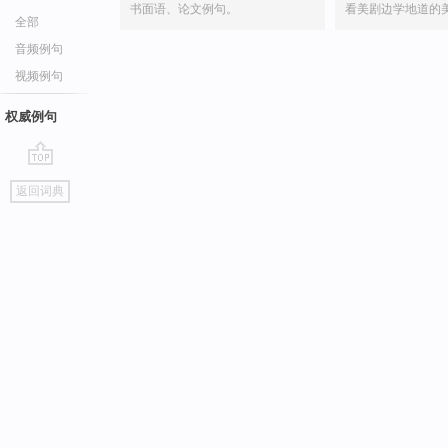
书面语、论文例句。
看美剧边学地道的
全部
音频例句
视频例句
权威例句
go
返回词典
top