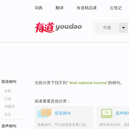
词典
翻译
有道精品课
云笔记
中英
有道 - 网易旗下搜索
双语例句
当前分类下找不到"
final national income
"的例句。
全部
口语
或者看看其他分类：
书面语
双语例句
原声例
论文
海量例句，可以按难度查看口语、
例句来自VOA、美
原声例句