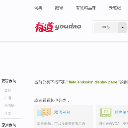
词典
翻译
有道精品课
云笔记
中英
有道 - 网易旗下搜索
双语例句
当前分类下找不到"
field emission display panel
"的
全部
口语
或者看看其他分类：
书面语
双语例句
原声例
论文
海量例句，可以按难度查看口语、
例句来自VOA、美
原声例句