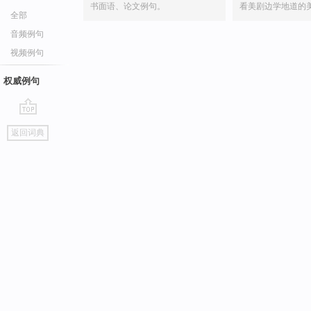
书面语、论文例句。
看美剧边学地道的
全部
音频例句
视频例句
权威例句
go
返回词典
top