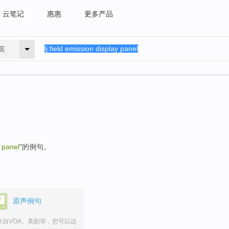
云笔记
惠惠
更多产品
英
y panel
"的例句。
原声例句
来自VOA、美剧等，您可以边