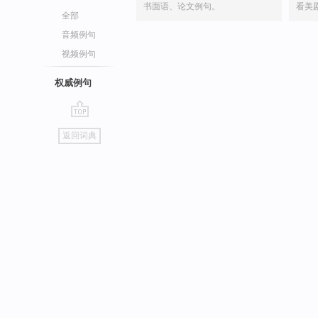
书面语、论文例句。
看美
全部
音频例句
视频例句
权威例句
go
返回词典
top