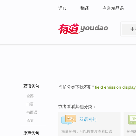
词典
翻译
有道精品课
中
有道 - 网易旗下搜索
双语例句
当前分类下找不到"
field emission displa
全部
口语
或者看看其他分类：
书面语
双语例句
论文
海量例句，可以按难度查看口语、
例句
原声例句