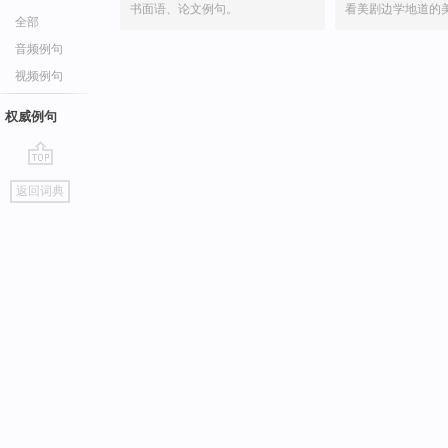
书面语、论文例句。
看美剧边学地道的
全部
音频例句
视频例句
权威例句
go
返回词典
top