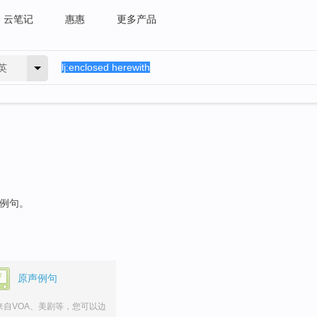
云笔记
惠惠
更多产品
英
的例句。
原声例句
来自VOA、美剧等，您可以边