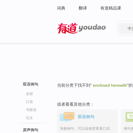
词典
翻译
有道精品课
中
有道 - 网易旗下搜索
双语例句
当前分类下找不到"
enclosed herewith
"
全部
口语
或者看看其他分类：
书面语
双语例句
论文
海量例句，可以按难度查看口语、
例句
原声例句