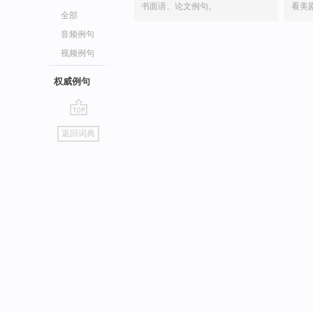
书面语、论文例句。
看美
全部
音频例句
视频例句
权威例句
go
返回词典
top