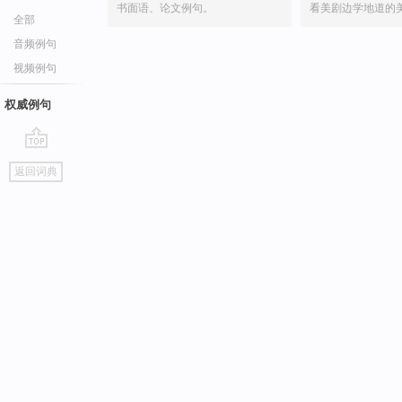
书面语、论文例句。
看美剧边学地道的
全部
音频例句
视频例句
权威例句
go
返回词典
top