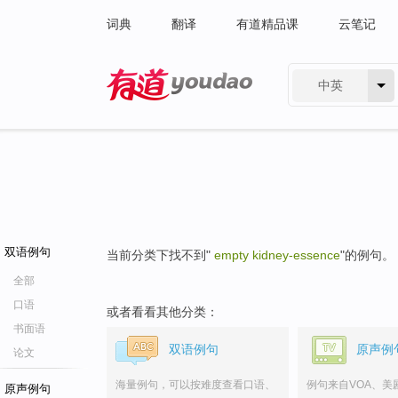
词典
翻译
有道精品课
云笔记
中英
有道 - 网易旗下搜索
双语例句
当前分类下找不到"
empty kidney-essence
"的例句。
全部
口语
或者看看其他分类：
书面语
双语例句
原声例
论文
海量例句，可以按难度查看口语、
例句来自VOA、美
原声例句