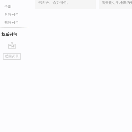
书面语、论文例句。
看美剧边学地道的
全部
音频例句
视频例句
权威例句
go
返回词典
top