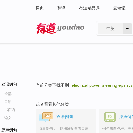
词典
翻译
有道精品课
云笔记
中英
有道 - 网易旗下搜索
双语例句
当前分类下找不到"
electrical power steering eps sy
全部
口语
或者看看其他分类：
书面语
双语例句
原声例
论文
海量例句，可以按难度查看口语、
例句来自VOA、美
原声例句