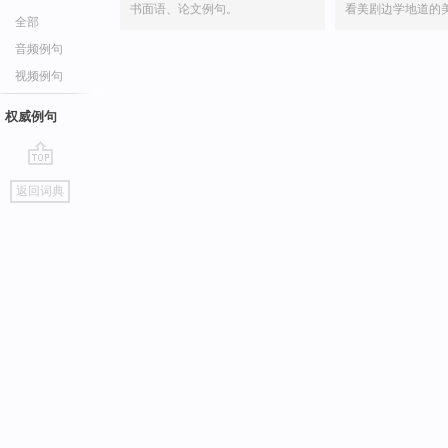
书面语、论文例句。
看美剧边学地道的
全部
音频例句
视频例句
权威例句
go
返回词典
top