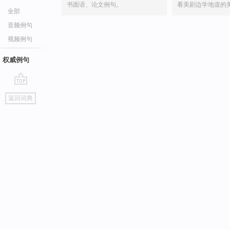
书面语、论文例句。
看美剧边学地道的
全部
音频例句
视频例句
权威例句
go
返回词典
top