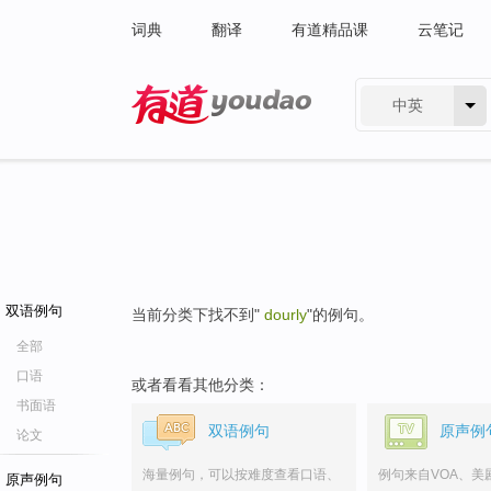
词典
翻译
有道精品课
云笔记
中英
有道 - 网易旗下搜索
双语例句
当前分类下找不到"
dourly
"的例句。
全部
口语
或者看看其他分类：
书面语
双语例句
原声例
论文
海量例句，可以按难度查看口语、
例句来自VOA、美
原声例句