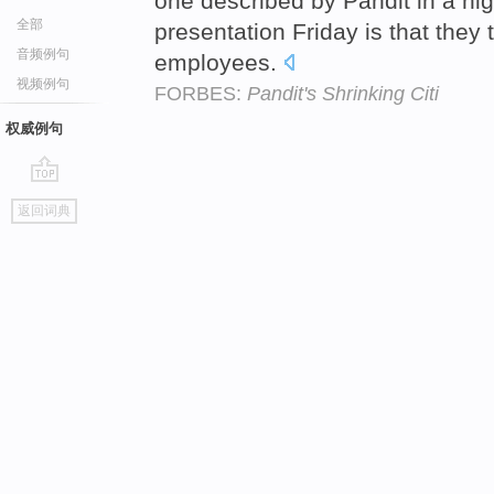
one described by Pandit in a hig
全部
presentation Friday is that they 
音频例句
employees.
视频例句
FORBES:
Pandit's Shrinking Citi
权威例句
go
返回词典
top