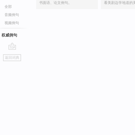
书面语、论文例句。
看美剧边学地道的
全部
音频例句
视频例句
权威例句
go
返回词典
top