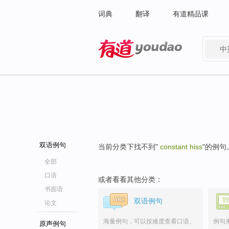
词典
翻译
有道精品课
中
有道 - 网易旗下搜索
双语例句
当前分类下找不到"
constant hiss
"的例句
全部
口语
或者看看其他分类：
书面语
双语例句
论文
海量例句，可以按难度查看口语、
例句
原声例句