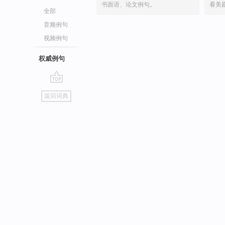
书面语、论文例句。
看美
全部
音频例句
视频例句
权威例句
go
返回词典
top