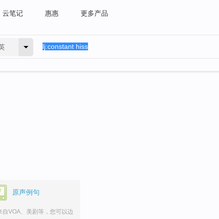
云笔记
惠惠
更多产品
英
。
原声例句
来自VOA、美剧等，您可以边