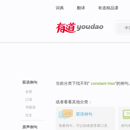
词典
翻译
有道精品课
中
有道 - 网易旗下搜索
双语例句
当前分类下找不到"
constant hiss
"的例句
全部
口语
或者看看其他分类：
书面语
双语例句
论文
海量例句，可以按难度查看口语、
例句
原声例句