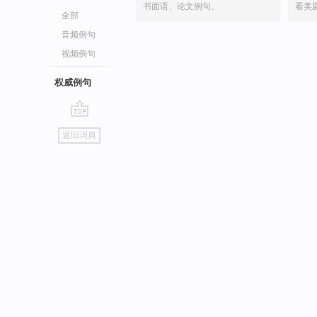
书面语、论文例句。
看美
全部
音频例句
视频例句
权威例句
go
返回词典
top