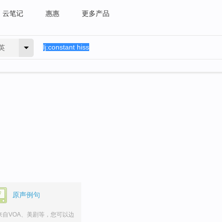
云笔记
惠惠
更多产品
英
。
原声例句
来自VOA、美剧等，您可以边