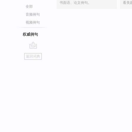
书面语、论文例句。
看美
全部
音频例句
视频例句
权威例句
go
返回词典
top