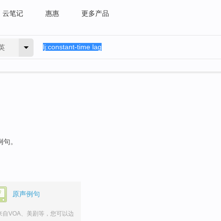
云笔记
惠惠
更多产品
英
例句。
原声例句
来自VOA、美剧等，您可以边