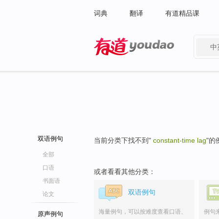
词典
翻译
有道精品课
中
有道 - 网易旗下搜索
双语例句
当前分类下找不到"
constant-time lag
"的
全部
口语
或者看看其他分类：
书面语
双语例句
论文
海量例句，可以按难度查看口语、
例句
原声例句