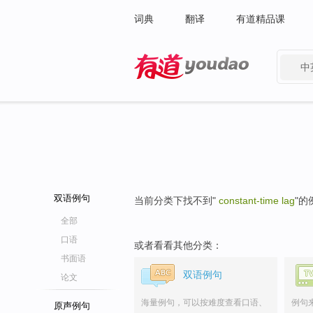
词典
翻译
有道精品课
中
有道 - 网易旗下搜索
双语例句
当前分类下找不到"
constant-time lag
"的
全部
口语
或者看看其他分类：
书面语
双语例句
论文
海量例句，可以按难度查看口语、
例句
原声例句