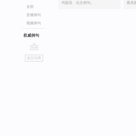
书面语、论文例句。
看美
全部
音频例句
视频例句
权威例句
go
返回词典
top