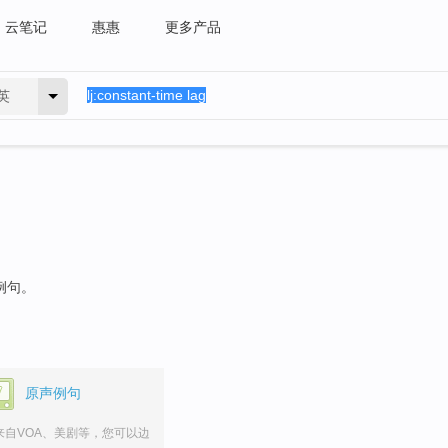
云笔记
惠惠
更多产品
英
例句。
原声例句
来自VOA、美剧等，您可以边