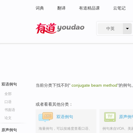
词典
翻译
有道精品课
云笔记
中英
有道 - 网易旗下搜索
双语例句
当前分类下找不到"
conjugate beam method
"的例句
全部
口语
或者看看其他分类：
书面语
双语例句
原声例
论文
海量例句，可以按难度查看口语、
例句来自VOA、美
原声例句