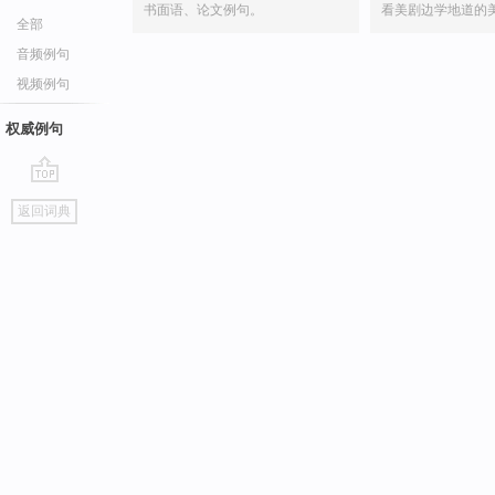
书面语、论文例句。
看美剧边学地道的
全部
音频例句
视频例句
权威例句
go
返回词典
top