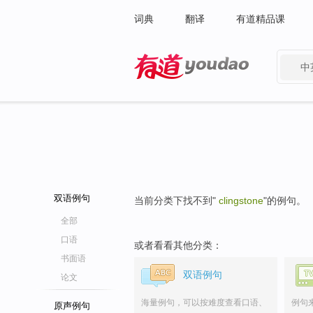
词典
翻译
有道精品课
中
有道 - 网易旗下搜索
双语例句
当前分类下找不到"
clingstone
"的例句。
全部
口语
或者看看其他分类：
书面语
双语例句
论文
海量例句，可以按难度查看口语、
例句
原声例句