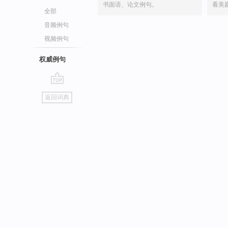
书面语、论文例句。
看美
全部
音频例句
视频例句
权威例句
go
返回词典
top