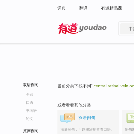
词典
翻译
有道精品课
中
有道 - 网易旗下搜索
双语例句
当前分类下找不到"
central retinal vein o
全部
口语
或者看看其他分类：
书面语
双语例句
论文
海量例句，可以按难度查看口语、
例句
原声例句