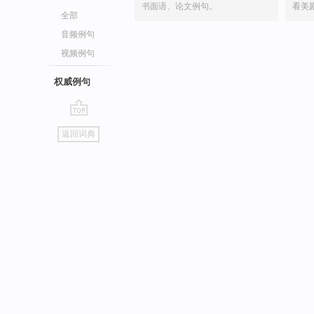
书面语、论文例句。
看美
全部
音频例句
视频例句
权威例句
go
返回词典
top