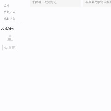
书面语、论文例句。
看美剧边学地道的
全部
音频例句
视频例句
权威例句
go
返回词典
top