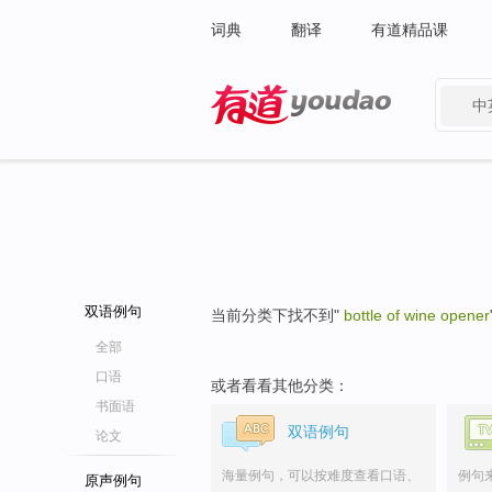
词典
翻译
有道精品课
中
有道 - 网易旗下搜索
双语例句
当前分类下找不到"
bottle of wine opener
全部
口语
或者看看其他分类：
书面语
双语例句
论文
海量例句，可以按难度查看口语、
例句
原声例句