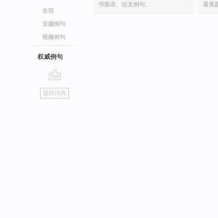
书面语、论文例句。
看美
全部
音频例句
视频例句
权威例句
go
返回词典
top