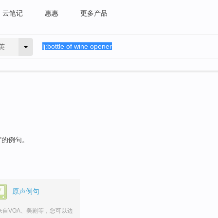
云笔记
惠惠
更多产品
英
"的例句。
原声例句
来自VOA、美剧等，您可以边