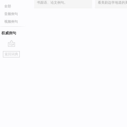
书面语、论文例句。
看美剧边学地道的
全部
音频例句
视频例句
权威例句
go
返回词典
top