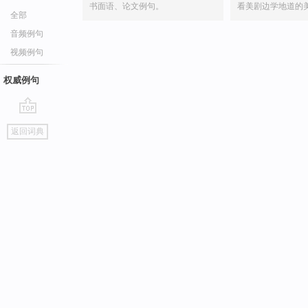
书面语、论文例句。
看美剧边学地道的
全部
音频例句
视频例句
权威例句
go
返回词典
top