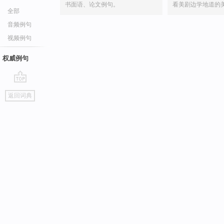
书面语、论文例句。
看美剧边学地道的
全部
音频例句
视频例句
权威例句
go
返回词典
top