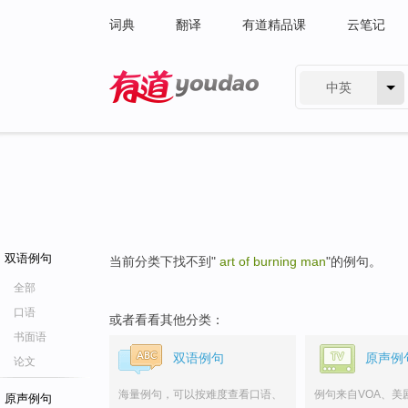
词典
翻译
有道精品课
云笔记
中英
有道 - 网易旗下搜索
双语例句
当前分类下找不到"
art of burning man
"的例句。
全部
口语
或者看看其他分类：
书面语
双语例句
原声例
论文
海量例句，可以按难度查看口语、
例句来自VOA、美
原声例句