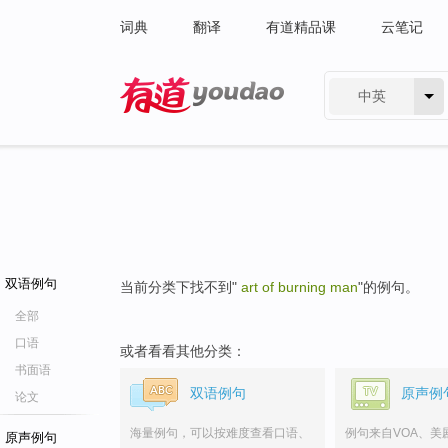
词典
翻译
有道精品课
云笔记
中英
有道 - 网易旗下搜索
双语例句
当前分类下找不到"
art of burning man
"的例句。
全部
口语
或者看看其他分类：
书面语
双语例句
原声例
论文
海量例句，可以按难度查看口语、
例句来自VOA、美
原声例句