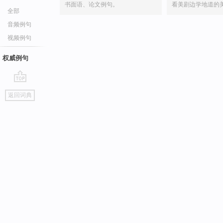
书面语、论文例句。
看美剧边学地道的
全部
音频例句
视频例句
权威例句
go
返回词典
top