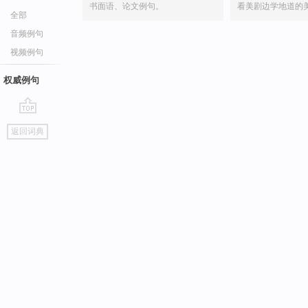
书面语、论文例句。
看美剧边学地道的
全部
音频例句
视频例句
权威例句
go
返回词典
top