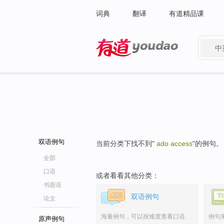
词典
翻译
有道精品课
中
有道 - 网易旗下搜索
双语例句
当前分类下找不到"
ado access
"的例句。
全部
口语
或者看看其他分类：
书面语
双语例句
论文
海量例句，可以按难度查看口语、
例句
原声例句