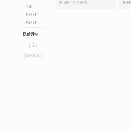
书面语、论文例句。
看美
全部
音频例句
视频例句
权威例句
go
返回词典
top