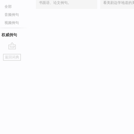
书面语、论文例句。
看美剧边学地道的
全部
音频例句
视频例句
权威例句
go
返回词典
top