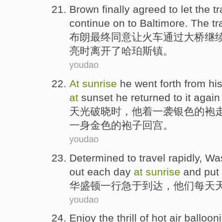
Brown
finally
agreed to
let
the
tr
continue on
to Baltimore
.
The
tr
布朗
最终
同意
让
火车
通过
大桥
继
亮时
离开了
哈珀斯镇。
youdao
At
sunrise
he
went forth from hi
at
sunset
he
returned to it agai
天光
破晓时，
他
着
一
袭
银色
的
袍
一身金色的
袍子
回宫。
youdao
Determined to
travel
rapidly,
Was
out
each
day
at
sunrise
and put
华盛顿
一
行
急于到达，他们
每天
youdao
Enjoy the
thrill
of
hot air
balloon