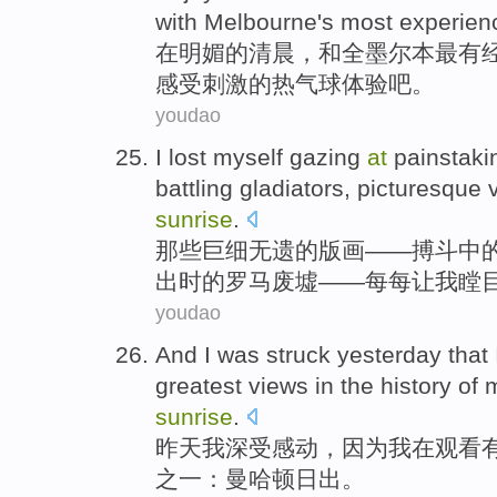
with
Melbourne
's most
experien
在
明媚
的
清晨，
和
全墨尔本
最有
感受
刺激
的
热气球
体验吧。
youdao
I
lost myself gazing
at
painstaki
battling gladiators
,
picturesque
sunrise
.
那些巨细
无遗
的
版画——
搏斗
中
出时的罗马废墟——每每让
我
瞠
youdao
And
I
was struck
yesterday
that
greatest
views
in the
history
of
sunrise
.
昨天
我
深受
感动，
因为
我在
观看
之一
：曼哈顿日出。