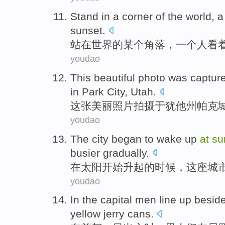
Stand
in
a
corner
of the
world
,
a
sunset
.
站
在
世界
的
某个
角落
，
一个
人
看
youdao
This
beautiful
photo
was captur
in
Park
City
,
Utah
.
这
张美丽
照片
拍摄
于犹他州
帕克
youdao
The city
began to
wake up
at
su
busier
gradually.
在
太阳
开始
升起的时候，
这座
城
youdao
In
the capital
men
line
up
besid
yellow
jerry cans
.