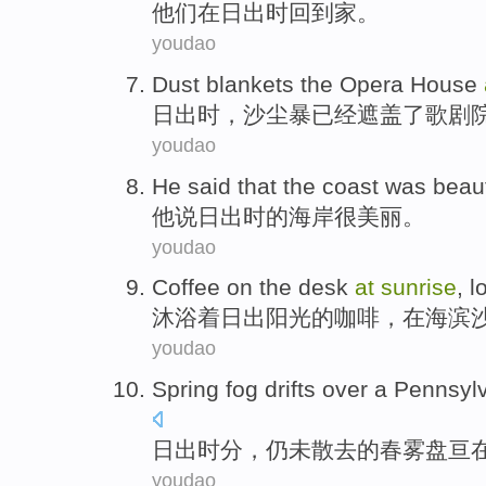
他们
在
日出时
回到
家
。
youdao
Dust
blankets
the
Opera House
日出
时，
沙尘暴
已经遮盖
了
歌剧
youdao
He
said that
the
coast
was
beaut
他
说
日出
时
的
海岸
很
美丽
。
youdao
Coffee
on the
desk
at
sunrise
, 
沐浴着
日出
阳光的
咖啡
，
在
海滨
youdao
Spring
fog
drifts
over
a Pennsyl
日出
时分，仍未散去的
春
雾
盘亘
youdao