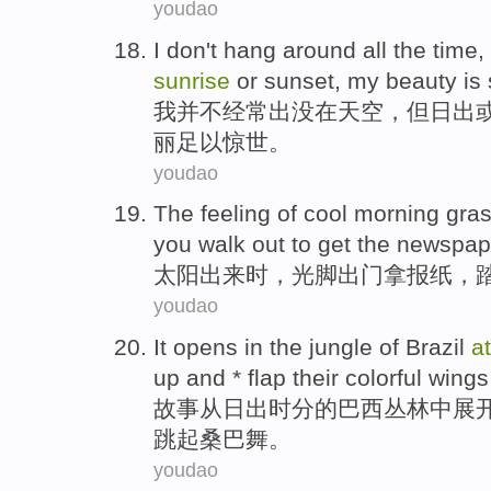
youdao
I
don't
hang
around all the time,
sunrise
or
sunset
,
my
beauty
is 
我
并不
经常出没
在
天空
，
但
日出
丽
足以
惊世。
youdao
The
feeling
of
cool
morning
gra
you
walk out
to
get
the
newspap
太阳
出来
时
，
光
脚
出门
拿
报纸
，
youdao
It
opens
in the
jungle
of
Brazil
a
up
and * flap their
colorful
wings
故事从
日出时分
的
巴西
丛林
中
展
跳
起
桑巴舞。
youdao