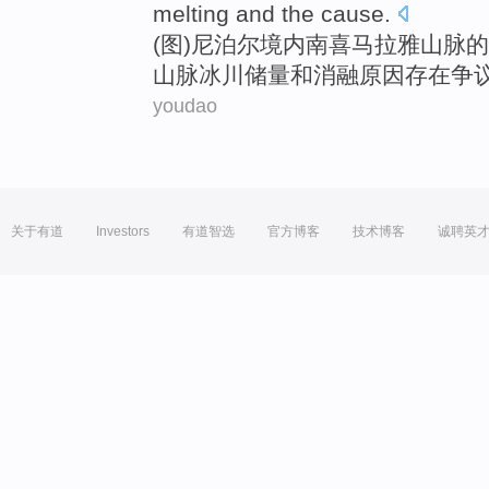
melting
and
the
cause
.
(图)
尼泊尔
境内
南
喜马拉雅
山脉
的
山脉
冰川
储量
和
消融
原因
存在争
youdao
关于有道
Investors
有道智选
官方博客
技术博客
诚聘英