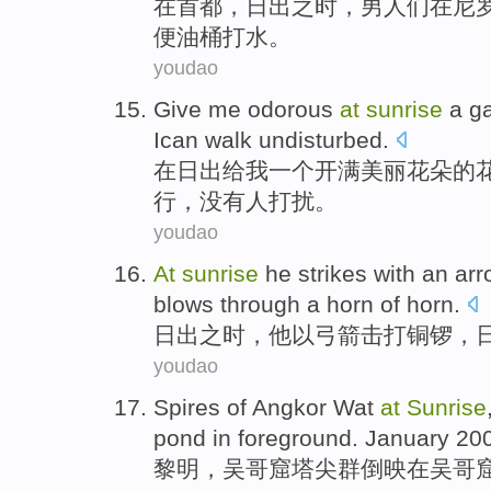
在
首都
，
日出之时
，
男人们
在
尼
便油桶打水。
youdao
Give
me
odorous
at
sunrise
a
g
Ican
walk
undisturbed
.
在
日出
给
我
一个
开满
美丽
花朵
的
行
，
没有人打扰
。
youdao
At
sunrise
he
strikes
with an ar
blows through a
horn
of horn.
日出
之时，
他
以
弓箭
击打
铜锣
，
youdao
Spires
of
Angkor
Wat
at
Sunrise
pond in foreground.
January
200
黎明
，
吴哥
窟
塔尖
群倒映在吴哥窟