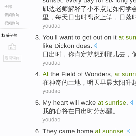
sunset, every day for six long y
全部
矶
边老师解释了小不点是如何学
音频例句
里，每天日出时离家上学，日落
视频例句
youdao
权威例句
You
'll
want to
get out on it
at
sun
like
Dickon does
.
日出
时，
你
肯定就
想到
那儿去，
go
返回词典
top
youdao
At
the Field
of
Wonders
,
at
sunr
在
神奇
的
土地，
明天
早晨太阳升
youdao
My
heart
will
wake
at
sunrise
.
我
的
心
将
在
日出时分
苏醒
。
youdao
They
came
home
at
sunrise
.