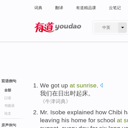
词典
翻译
有道精品课
云笔记
中英
有道 - 网易旗下搜索
双语例句
We
got up
at
sunrise
.
全部
我们
在
日出时起床
。
口语
《牛津词典》
书面语
M
r. Isobe explained how Chibi 
论文
leaving his home for school
at
s
原声例句