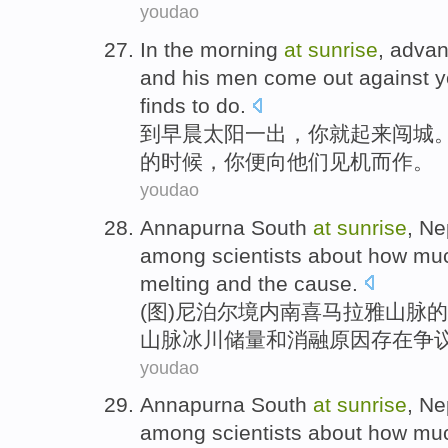
youdao
In the
morning
at
sunrise
, adva
and
his
men
come out
against
y
finds
to
do.
到
早晨
太阳
一出，
你
就起来闯
城
的时候，
你
便
向他们见机而作。
youdao
Annapurna
South
at
sunrise
,
Ne
among
scientists
about
how mu
melting
and
the
cause
.
(图)
尼泊尔
境内
南
喜马拉雅
山脉
的
山脉
冰川
储量
和
消融
原因
存在争
youdao
Annapurna
South
at
sunrise
,
Ne
among
scientists
about
how mu