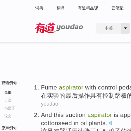
词典
翻译
有道精品课
云笔记
中英
有道 - 网易旗下搜索
双语例句
Fume
aspirator
with
control
ped
全部
在
实验
的
最后
操作
具有
控制
踏板
口语
youdao
书面语
And
this
suction
aspirator
is app
论文
cottonseed
in
oil
plants
.
原声例句