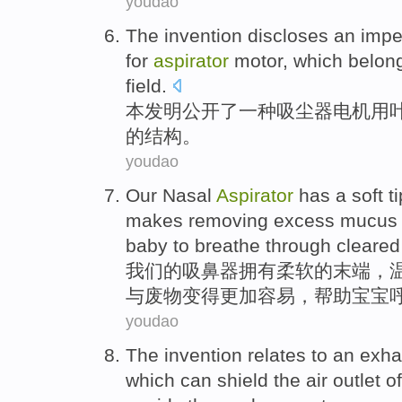
youdao
The invention
discloses
an
impe
for
aspirator
motor
,
which belong
field.
本
发明
公开
了一种
吸尘器
电机
用
的
结构。
youdao
Our
Nasal
Aspirator
has a
soft
t
makes
removing
excess
mucus
baby
to
breathe
through cleared
我们
的吸
鼻
器拥有
柔软
的
末端
，
与废物
变得更加容易
，
帮助
宝宝
youdao
The invention
relates
to an
exha
which
can
shield the
air
outlet
of