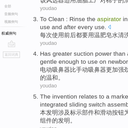
该
风选
器
适用
油脂
工厂
对棉子
的
全部
youdao
音频例句
To
Clean
: Rinse the
aspirator
i
视频例句
use
and after
every
use
.
权威例句
每次
使用
前后
都要
用
温
肥皂
水
清
youdao
go
Has
greater
suction
power
than
返回词典
top
gentle
enough
to
use on newbo
电动
吸
鼻
器
比
手动
吸鼻器
更加
强
的温和
。
youdao
The invention
relates to
a marke
integrated
sliding
switch
assemb
本
发明
涉及
标示
部件
和
滑动
按钮
组件
的
发明。