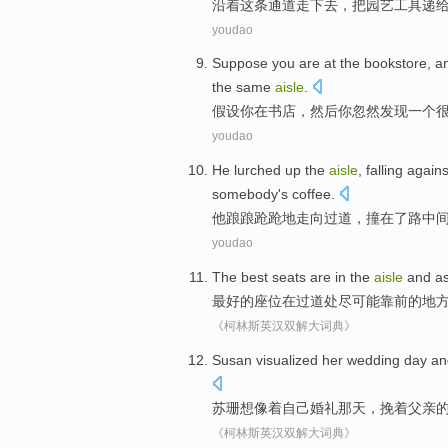
沿着
这
条通道
走下去
，把
园艺
工具
递
youdao
Suppose
you
are
at
the bookstore
,
a
the same
aisle
.
假设
你
在
书店
，
然后
你
忽然
发现
一个
youdao
He
lurched up
the
aisle
,
falling
again
somebody
's
coffee
.
他
踉踉跄跄
地走向
过道
，
撞在
了
路
中
youdao
The
best
seats are
in
the
aisle
and as
最好
的
座位
在
过道
处尽可能靠
前
的地
《柯林斯英汉双解大词典》
Susan
visualized
her
wedding
day
an
苏珊
想像
着自己
婚礼
那天
，挽着父亲
《柯林斯英汉双解大词典》