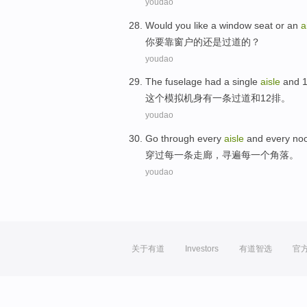
youdao
Would
you
like
a window
seat
or
an
a
你
要
靠
窗户的
还是
过道的？
youdao
The
fuselage
had
a
single
aisle
and
这个
模拟机身
有
一
条
过道
和
12
排。
youdao
Go through
every
aisle
and every
no
穿过
每
一
条走廊
，
寻遍
每一个角落。
youdao
关于有道
Investors
有道智选
官