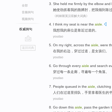
She
held
me
firmly by
the
elbow
and 
全部
她
使劲
抓着
我
的
胳膊肘
，把我
领到靠
音频例句
《柯林斯英汉双解大词典》
视频例句
I
think
my
seat
is
near the
aisle
.
权威例句
我
想
我
的
座位
是
靠近
过道
的。
youdao
go
On
my
right
,
across the
aisle
,
were
t
返回词典
top
在
我
的
右边
，
穿过
过道
，
是
女孩们
。
youdao
Go through
every
aisle
and
search
e
穿过
每
一
条走廊
，
寻遍
每一
个角落
。
youdao
People
queued
in
the
aisle
,
clutching
人们
在
过道里
排队
，
手里拿着
医生
的
youdao
Go
down
this
aisle
,
pass
the
garden