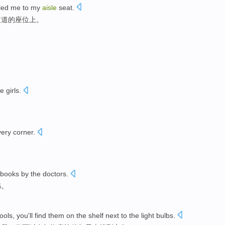
led me to my
aisle
seat
.
过道
的
座位上
。
he
girls
.
very
corner
.
books
by the
doctors
.
书
。
tools
,
you
'll
find
them
on
the
shelf
next to
the
light bulbs
.