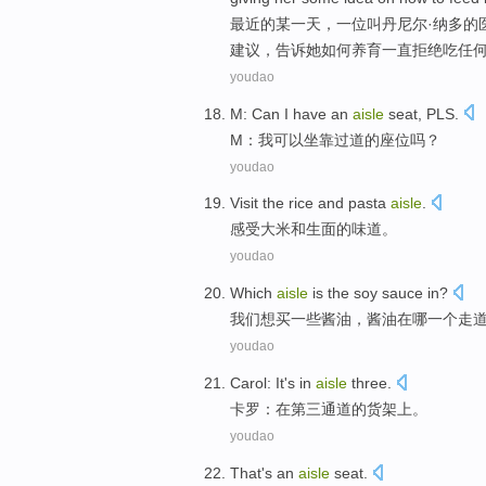
最近
的
某
一天
，一位叫丹尼尔·纳多的
建议
，告诉她
如何
养育
一直拒绝吃任
youdao
M
:
Can
I
have an
aisle
seat
, PLS.
M
：
我
可以
坐靠过道
的
座位
吗？
youdao
Visit
the
rice
and
pasta
aisle
.
感受
大米
和
生面的
味道
。
youdao
Which
aisle
is the
soy
sauce in?
我们想
买一些
酱油，酱油
在哪
一个走
youdao
Carol
: It
's
in
aisle
three.
卡罗
：
在
第三通道
的
货架上。
youdao
That
's
an
aisle
seat
.