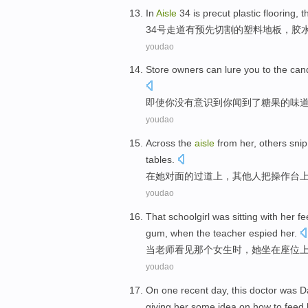
In
Aisle
34
is precut
plastic
flooring
, 
34
号走道
有
预先切割的
塑料
地板
，
胶
youdao
Store owners
can
lure
you
to
the
can
即使
你
没有
意识到
你
闻到
了
糖果
的味
youdao
Across
the
aisle
from
her
,
others
snip
tables.
在
她
对面
的过道
上
，
其他人
把操作台
youdao
That
schoolgirl
was sitting
with
her
fe
gum
,
when
the teacher
espied her
.
当
老师看见
那个
女生时
，
她
坐在
座位
youdao
On one
recent
day
, this
doctor
was Da
giving
her
some
idea
on
how to
feed