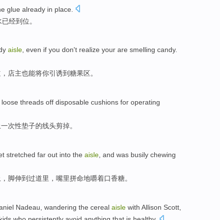
the
glue
already
in place
.
水
已经
到位。
dy
aisle
,
even if
you
don't
realize
your
are
smelling
candy.
道，
店主
也
能
将你
引诱
到
糖果区。
 loose threads
off
disposable
cushions
for
operating
上
一次性
垫子
的
线头
剪
掉
。
et
stretched far out
into
the
aisle
, and was
busily chewing
上，
脚
伸
到
过道里，嘴里拼命地嚼着
口香糖
。
niel Nadeau,
wandering
the
cereal
aisle
with
Allison
Scott
,
kids
who persistently
avoid
anything
that is
healthy
.