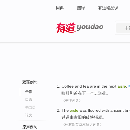
词典
翻译
有道精品课
中
有道 - 网易旗下搜索
双语例句
Coffee
and
tea
are in the next
aisle
.
全部
咖啡
和
茶
在下
一个走道处。
口语
《牛津词典》
书面语
The
aisle
was floored
with ancient
br
论文
过道
由
古旧的砖块铺就。
《柯林斯英汉双解大词典》
原声例句