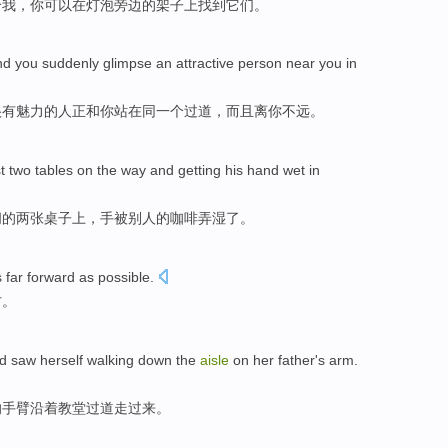
给我
，
你
可以
在
灯泡旁边
的
架子上
找到
它们
。
nd
you
suddenly glimpse
an
attractive
person
near you
in
很有魅力
的
人
正和你站
在
同一个
过道
，而且离你不远。
st
two
tables
on
the
way
and getting his
hand
wet
in
间的
两
张桌子
上，
手
被
别人
的
咖啡
弄
湿
了。
 far
forward
as
possible
.
方。
d saw herself
walking
down
the
aisle
on her
father's
arm
.
的手臂
沿着
教堂
过道走过来。