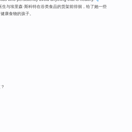
医生
与
埃里森
·
斯科特
在
谷类食品
的
货架
前
徘徊
，
给
了
她
一些
何健康
食物
的
孩子
。
道？