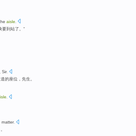
the
aisle
.
快要到站了。”
,
Sir
.
通道
的
座位
，
先生
。
isle
.
。
o
matter
.
了。