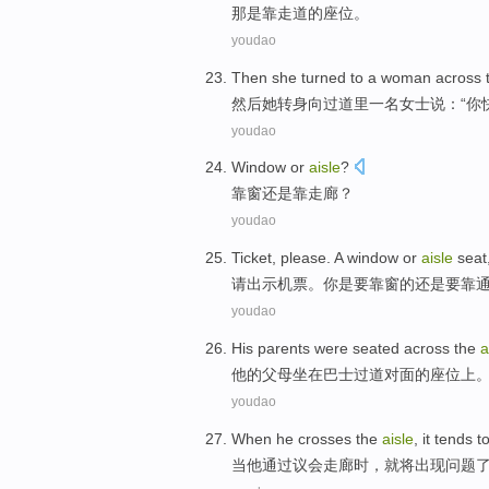
那
是
靠
走道
的
座位
。
youdao
Then
she
turned
to
a
woman across 
然后
她
转身
向
过道
里
一
名女士说：“你
youdao
Window
or
aisle
?
靠窗
还是
靠走廊
？
youdao
Ticket
,
please
.
A
window
or
aisle
seat
请
出示机票
。你
是
要靠
窗
的
还是
要靠
youdao
His
parents
were seated
across
the
a
他
的
父母
坐在
巴士
过道
对面
的座位上
youdao
When
he
crosses the
aisle
,
it
tends t
当
他
通过
议会
走廊时
，
就
将
出现
问题