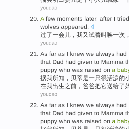
youdao
A
few
moments
later, after
I
trie
wolves
appeared
.
过
了
一会儿
，
我
又试着
叫唤
一次
youdao
As far as
I
knew we
always had 
that
Dad
had
given to Mamma
t
puppy who was
raised
on
a
bab
据
我
所
知
，
贝蒂
是
一
只很活泼的
在
我
出生
之前
，
爸爸
把
它
送给
了
youdao
As far as
I
knew we
always had 
that
Dad
had
given to Mamma
t
puppy who was
raised
on
a
bab