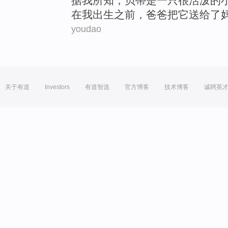
据
我
所
知
，
贝蒂
是
一
只很活泼的
在
我
出生
之前
，
爸爸
把
它
送给
了
youdao
关于有道
Investors
有道智选
官方博客
技术博客
诚聘英