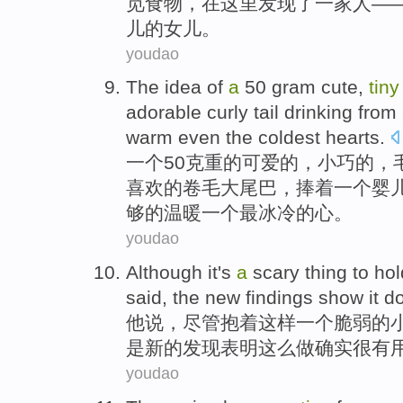
觅
食物
，
在
这里
发现了
一家人—
儿
的
女儿
。
youdao
The
idea
of
a
50
gram
cute
,
tiny
adorable
curly
tail
drinking from
warm
even the coldest
hearts
.
一
个
50
克重
的
可爱的
，
小巧
的，
喜欢
的
卷
毛大
尾巴
，捧着一个
婴
够
的
温暖
一个
最
冰冷的心。
youdao
Although it
's
a
scary
thing
to
hol
said
, the
new
findings
show
it d
他
说
，
尽管
抱着这样
一
个
脆弱
的
是
新的
发现
表明
这么
做
确实很有
youdao