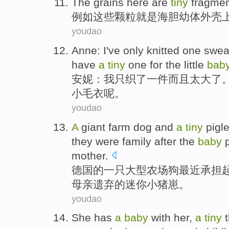
The
grains
here are
tiny
fragmen
例如
这些
颗粒
就是
海胆
幼体
外壳
youdao
Anne
:
I
've only
knitted
one
swea
have
a
tiny
one
for
the little
bab
安妮
：
我
只
织了
一
件
而且
太
大
了
小
毛衣
呢
。
youdao
A
giant
farm
dog
and
a
tiny
pigle
they were family after the
baby
mother
.
德国
的
一
只大型
农场
狗
最近承担
母亲遗弃的迷你
小
猪崽
。
youdao
She
has
a
baby
with
her,
a
tiny