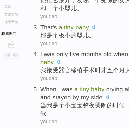
他
把它踢开，发现一个受惊的女
全部
和一个小婴儿。
音频例句
youdao
视频例句
That
's
a
tiny
baby
.
权威例句
那
是个
极小
的
婴儿
。
youdao
go
I
was only
five
months
old
when
返回词典
top
baby
.
我
接受器官移植手术
时
才
五
个月
youdao
When
I
was
a
tiny
baby
crying
a
and
stayed
by
my
side
.
当
我
是个
小宝宝
整夜
哭闹
的时候
歌
。
youdao