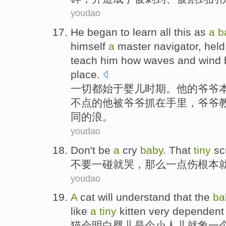
youdao
He
began
to learn
all
this as
a
b
himself
a
master
navigator, held
teach
him
how
waves
and
wind 
place
.
一切都
始于
婴儿时期
。
他
的
爷爷
不点
的他被爷爷抓
在
手里，爷爷
同的
浪
。
youdao
Don't
be
a
cry
baby
.
That
tiny
sc
不要
一
碰就
哭，
那么
一点
伤
根本
youdao
A
cat
will
understand that
the
ba
like
a
tiny
kitten
very
dependent
猫
会
明白
婴儿
是个
小人儿
就
象
一