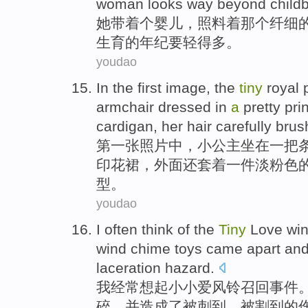
woman
looks
way
beyond child
她
带
着
个
婴儿
，照料着那个
纤细
生育
的年纪要轻得多。
youdao
In
the first
image
, the
tiny
royal
armchair
dressed in
a
pretty
pri
cardigan
, her
hair
carefully brus
第
一张
照片
中
，
小
公主
坐在
一
把
印花
裙
，外面还套着一件
淡
粉色
型。
youdao
I
often
think of
the
Tiny
Love
wi
wind chime toys came
apart
an
laceration
hazard
.
我
经常
想起
小小
爱
风铃
召回事件
碎
，
并
造成
了
被刺到
、被割到的