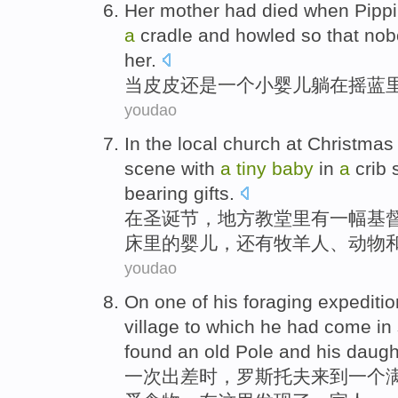
Her mother
had died
when
Pippi
a
cradle
and howled so that nob
her
.
当
皮皮
还是
一个
小
婴儿
躺
在
摇
蓝
youdao
In
the
local
church
at Christmas
scene
with
a
tiny
baby
in
a
crib
s
bearing
gifts
.
在
圣诞节
，
地方
教堂里
有
一
幅
基
床
里的
婴儿
，还有牧羊人、
动物
youdao
On
one
of his foraging expediti
village
to which he had
come
in
found
an old
Pole
and
his
daugh
一
次出差时，罗
斯托
夫
来到
一
个