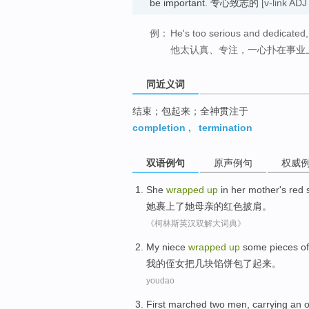
be important. 专心致志的
[v-link ADJ 
例：
He's too serious and dedicated,
他太认真、专注，一心扑在事业
同近义词
结束；包起来；全神贯注于
completion
,
termination
双语例句
原声例句
权威
She
wrapped
up
in
her
mother
's
red
她
裹
上了
她
母亲
的
红色
披肩
。
《柯林斯英汉双解大词典》
My
niece
wrapped
up
some
pieces of
我
的侄女
把
几
块
馅饼
包
了起来
。
youdao
First
marched
two
men
,
carrying
an 