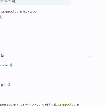
'in/with' n]
 wrapped up in his career.
上。
例句
shawl
.
pie
.
open sedan
chair
with
a
young
girl
in it,
wrapped
up
in