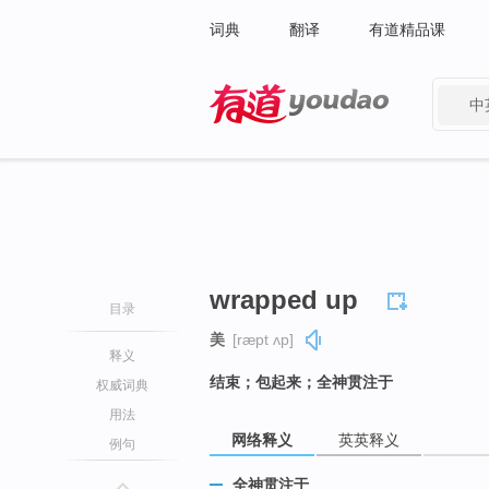
词典
翻译
有道精品课
中
有道 - 网易旗下搜索
wrapped up
目录
美
[ræpt ʌp]
释义
结束；包起来；全神贯注于
权威词典
用法
网络释义
英英释义
例句
全神贯注于