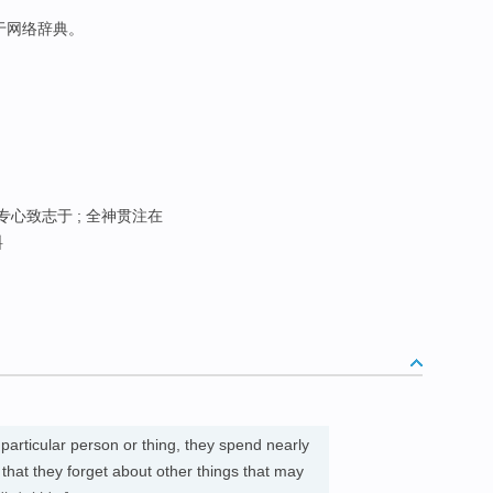
源于网络辞典。
 专心致志于 ; 全神贯注在
料
 particular person or thing, they spend nearly
o that they forget about other things that may