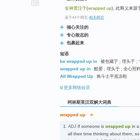
全神贯注于
(
wrapped up
), 此释义来
go
top
基于44个网页
-
相关网页
倾心关注的
专心致志的
包裹起来
短语
be wrapped up in
被包藏于 ; 埋头于 ;
wrapped up in
酷爱 ; 埋头于 ; 全心照
All Wrapped Up
角斗士平底凉鞋
更多
网络短语
柯林斯英汉双解大词典
wrapped up
1.
ADJ
If someone is
wrapped up
in a
all their time thinking about them, s