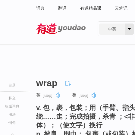
词典
翻译
有道精品课
云笔记
中英
有道 - 网易旗下搜索
wrap
目录
英
[ræp]
美
[ræp]
释义
v. 包，裹，包装；用（手臂、指
权威词典
用法
绕……走；完成拍摄，杀青 ；<
例句
体）；（使文字）换行
n. 披肩，围巾； 包裹（或包装