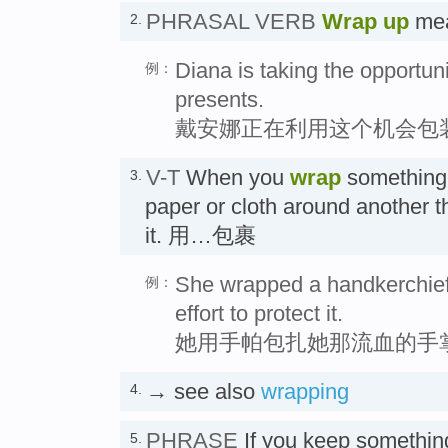
PHRASAL VERB
Wrap up
mea
2.
Diana is taking the opportuni
例：
presents.
戴安娜正在利用这个机会包
V-T
When you
wrap
something 
3.
paper or cloth around another th
it. 用…包裹
She wrapped a handkerchief
例：
effort to protect it.
她用手帕包扎她那流血的手
→ see also
wrapping
4.
PHRASE
If you keep somethi
5.