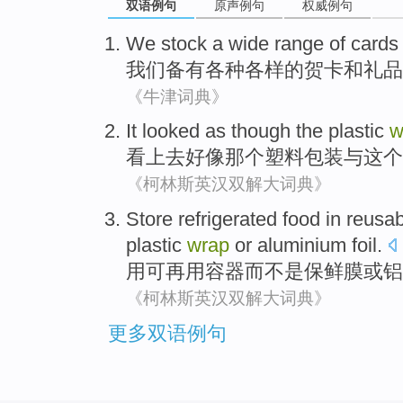
双语例句
原声例句
权威例句
We
stock a
wide
range
of
cards
我们
备有
各种
各样
的
贺卡
和
礼品
《牛津词典》
It looked
as though the
plastic
w
看上去
好像那个
塑料
包装
与这个
《柯林斯英汉双解大词典》
Store
refrigerated
food
in
reusab
plastic
wrap
or
aluminium foil
.
用
可再用
容器
而
不是
保鲜膜
或
铝
《柯林斯英汉双解大词典》
更多双语例句