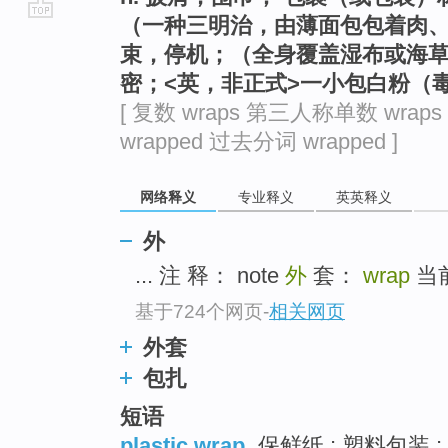
（一种三明治，由薄面包包着肉
go
束，停机；（全身覆盖湿布或海
top
密；<英，非正式>一小包白粉（
[ 复数 wraps 第三人称单数 wraps
wrapped 过去分词 wrapped ]
网络释义
专业释义
英英释义
外
... 注 释： note
外
套：
wrap
当前的
基于724个网页
-
相关网页
外套
包扎
短语
plastic wrap
保鲜纸 ; 塑料包装 ;