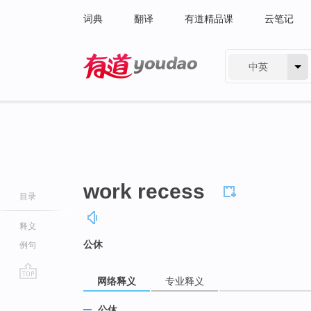
词典
翻译
有道精品课
云笔记
中英
有道 - 网易旗下搜索
work recess
目录
释义
公休
例句
网络释义
专业释义
go
top
公休