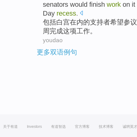
senators
would
finish
work
on it
Day
recess
.
包括
白宫
在内的
支持者
希望
参议
周
完成这项
工作
。
youdao
更多双语例句
关于有道
Investors
有道智选
官方博客
技术博客
诚聘英