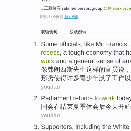
... 工薪阶层 salaried person/group
公休
work rec
基于454个网页
-
相关网页
双语例句
权威例句
Some
officials
,
like
Mr.
Francis
,
recess
, a
tough
economy
that
ha
work
and
a general
sense of
anx
像
弗朗西斯
先生
这样的
官员
说
，
形势
使得
许多
青少年
没
了
工作
以
youdao
Parliament
returns
to
work
toda
国会
在
结束
夏季
休会
后
今天
开始
youdao
Supporters
,
including
the White