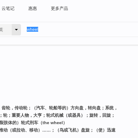
云笔记
惠惠
更多产品
英
机轮，齿轮，传动轮；（汽车、轮船等的）方向盘，转向盘；系统，
；轮；重要人物，大亨；轮式机械（或器具）；旋转，回旋；
体的）轮式刑车（the wheel）
物推动（或拉动、移动）……；（鸟或飞机）盘旋；（使）迅速