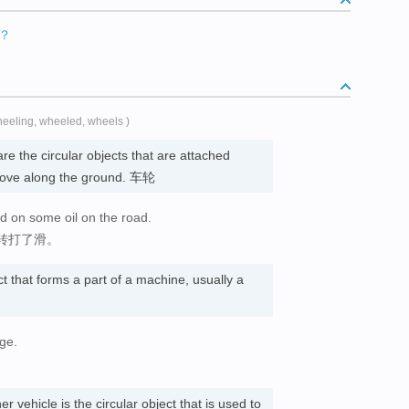
？
heeling, wheeled, wheels )
are the circular objects that are attached
 move along the ground. 车轮
d on some oil on the road.
转打了滑。
ct that forms a part of a machine, usually a
rge.
er vehicle is the circular object that is used to