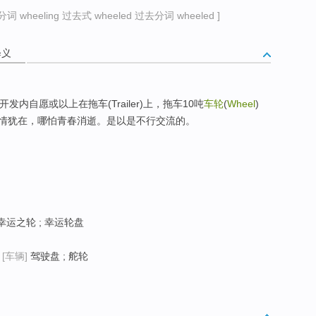
词 wheeling 过去式 wheeled 过去分词 wheeled ]
释义
内自愿或以上在拖车(Trailer)上，拖车10吨
车轮
(
Wheel
)
情犹在，哪怕青春消逝。是以是不行交流的。
 幸运之轮 ; 幸运轮盘
;
[车辆]
驾驶盘 ; 舵轮