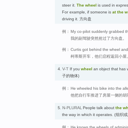
steer it.
The wheel
is used in expres
For example, if someone is
at the 
driving it. 方向盘
例：
My co-pilot suddenly grabbed t
我的副驾驶突然抢过了方向盘。
例：
Curtis got behind the wheel and
柯蒂斯开车，他们启程返回小屋
4.
V-T
If you
wheel
an object that has
子的物体)
例：
He wheeled his bike into the all
他把自行车推进了房屋一侧的胡
5.
N-PLURAL
People talk about
the wh
the way in which it operates.
例：
He knows the wheels of administ