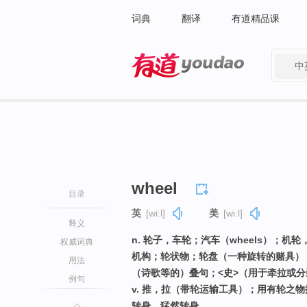
词典
翻译
有道精品课
中
有道 - 网易旗下搜索
wheel
目录
英
[wiːl]
美
[wiːl]
释义
n. 轮子，车轮；汽车（wheels）；
权威词典
机构；轮状物；轮盘（一种旋转的赌具）
用法
（诗歌等的）叠句；<史>（用于牵拉或分裂肢
例句
v. 推，拉（带轮运输工具）；用有轮之
转身，猛然转身