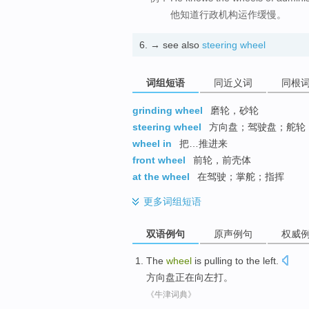
他知道行政机构运作缓慢。
6.
→ see also
steering wheel
词组短语
同近义词
同根
grinding wheel
磨轮，砂轮
steering wheel
方向盘；驾驶盘；舵轮
wheel in
把…推进来
front wheel
前轮，前壳体
at the wheel
在驾驶；掌舵；指挥
更多
词组短语
双语例句
原声例句
权威
The
wheel
is pulling
to the left.
方向盘
正在
向左打。
《牛津词典》