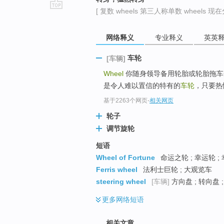
[ 复数 wheels 第三人称单数 wheels 现在分
go
top
网络释义
专业释义
英英
车轮
[车辆]
Wheel
你随身领导备用轮胎或轮胎拖车开发
是令人难以置信的特有的
车轮
，只要热
基于2263个网页
-
相关网页
轮子
调节旋轮
短语
Wheel of Fortune
命运之轮 ; 幸运轮 ;
Ferris wheel
法利士巨轮 ; 大观览车
steering wheel
[车辆]
方向盘 ; 转向盘 
更多
网络短语
相关文章