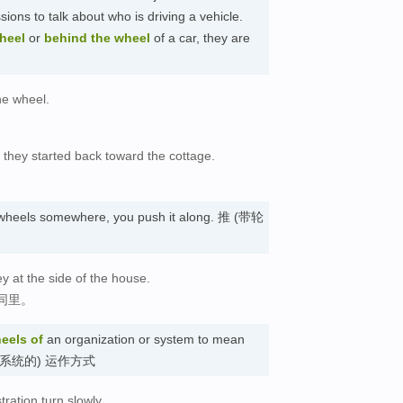
sions to talk about who is driving a vehicle.
wheel
or
behind the wheel
of a car, they are
he wheel.
 they started back toward the cottage.
。
 wheels somewhere, you push it along. 推 (带轮
ey at the side of the house.
同里。
eels of
an organization or system to mean
 (组织或系统的) 运作方式
ration turn slowly.