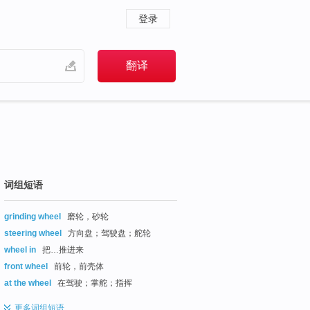
登录
词组短语
grinding wheel
磨轮，砂轮
steering wheel
方向盘；驾驶盘；舵轮
wheel in
把…推进来
front wheel
前轮，前壳体
at the wheel
在驾驶；掌舵；指挥
更多
词组短语