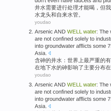
don
't even have
faucets
and
pl
井水
需要
进行处理
才能喝，
但
我
水龙头
和
自来水管
。
youdao
Arsenic
AND
WELL
water
:
The 
are not
confined
solely to
industr
into
groundwater
afflicts
some
7
Asia
.
含
砷
的井水：世界
上
最
严重的
有
在
地下水
的
砷
影响了
主要
分布在
youdao
Arsenic
AND
WELL
water
:
The 
are not confined
solely to
industr
into
groundwater
afflicts some 
Asia
.