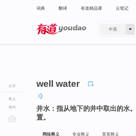
词典
翻译
有道精品课
云笔记
中英
有道 - 网易旗下搜索
well water
目录
释义
井水：指从地下的井中取出的水
例句
置。
go
top
网络释义
专业释义
英英释义