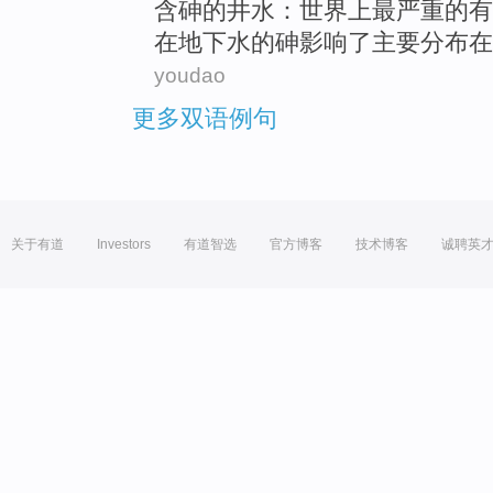
含
砷
的井水：世界
上
最
严重的
有
在
地下水
的砷影响了主要分布在
youdao
更多双语例句
关于有道
Investors
有道智选
官方博客
技术博客
诚聘英