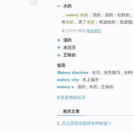
水的
go
...
watery
水的
；淡的；湿的；松软的；有雨意
top
有
水的
，洒了
水的
；有波纹的；加虚股的
基于475个网页
-
相关网页
湿的
水汪汪
乏味的
短语
Watery diarrhea
水泻 ; 水性腹泻 ; 水
watery city
水上城市
watery a
湿的 ; 水的 ; 乏味的
更多
网络短语
相关文章
1.
怎么用英语形容各种味道？