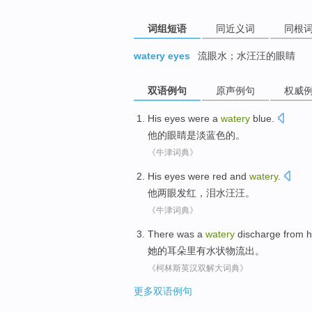
词组短语
同近义词
同根
watery eyes
流眼水；水汪汪的眼睛
双语例句
原声例句
权威
His
eyes
were
a
watery
blue
.
他
的眼睛
是
淡
蓝色的
。
《牛津词典》
His
eyes
were red
and
watery
.
他
两眼
发红
，
泪水汪汪
。
《牛津词典》
There
was a
watery
discharge from
h
她
的耳朵
里有
水状物
流出。
《柯林斯英汉双解大词典》
更多双语例句