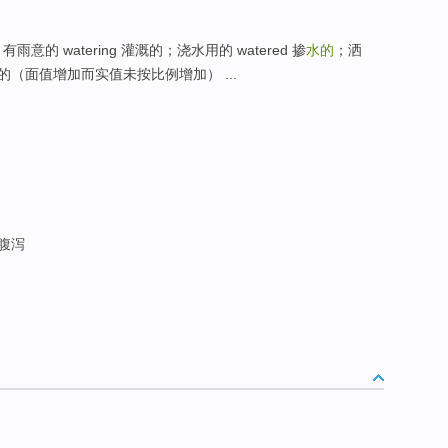
的 watering 灌溉的；浇水用的 watered 掺
水的
；洒
（面值增加而实值未按比例增加） ...
样腹泻