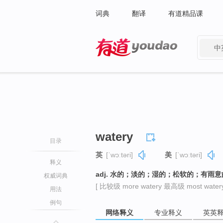
词典
翻译
有道精品课
中
有道 - 网易旗下搜索
watery
目录
英
[ˈwɔːtəri]
美
[ˈwɔːtəri]
释义
adj. 水的；淡的；湿的；松软的；有雨意
权威词典
[ 比较级 more watery 最高级 most watery
用法
例句
网络释义
专业释义
英英