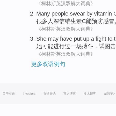
《柯林斯英汉双解大词典》
Many
people
swear by
vitamin
很多
人
深信
维生素
C
能
预防
感冒
《柯林斯英汉双解大词典》
She
may
have
put up a fight to
t
她
可能
进行
过
一场搏斗，
试图
击
《柯林斯英汉双解大词典》
更多双语例句
关于有道
Investors
有道智选
官方博客
技术博客
诚聘英