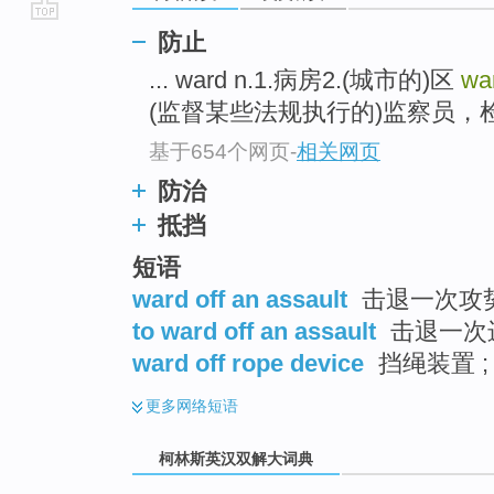
go
防止
top
... ward n.1.病房2.(城市的)区
war
(监督某些法规执行的)监察员，检察
基于654个网页
-
相关网页
防治
抵挡
短语
ward off an assault
击退一次攻势
to ward off an assault
击退一次进
ward off rope device
挡绳装置 ;
更多
网络短语
柯林斯英汉双解大词典