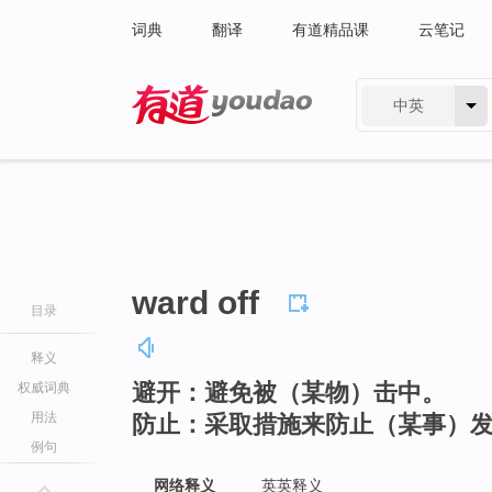
词典
翻译
有道精品课
云笔记
中英
有道 - 网易旗下搜索
ward off
目录
释义
避开：避免被（某物）击中。
权威词典
用法
防止：采取措施来防止（某事）
例句
网络释义
英英释义