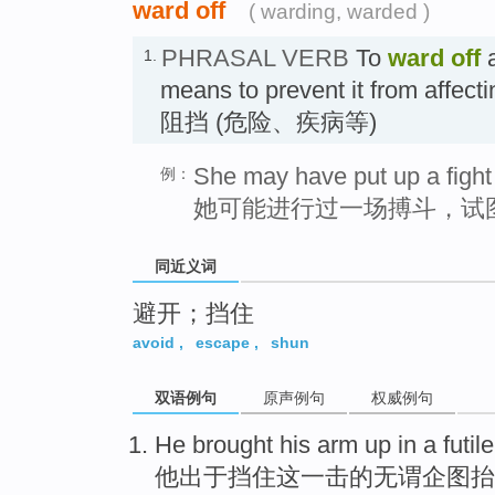
ward off
( warding, warded )
PHRASAL VERB
To
ward off
a
1.
means to prevent it from affect
阻挡 (危险、疾病等)
She may have put up a fight t
例：
她可能进行过一场搏斗，试
同近义词
避开；挡住
avoid
,
escape
,
shun
双语例句
原声例句
权威例句
He
brought
his
arm
up in
a
futile
他
出于
挡住
这
一
击
的
无谓
企图
抬