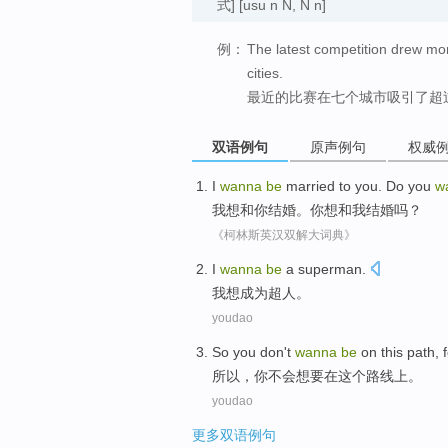
式]
[usu n N, N n]
例：
The latest competition drew mo
cities.
最近的比赛在七个城市吸引了超
双语例句
原声例句
权威
I
wanna
be
married
to
you
. Do you
w
我
想
和
你
结婚
。你想和
我
结婚吗？
《柯林斯英汉双解大词典》
I
wanna
be
a
superman
.
我
想
成为
超人
。
youdao
So
you
don't
wanna
be
on
this
path
, 
所以
，
你
不会
想
要
在
这个
路线上。
youdao
更多双语例句