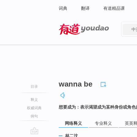
词典
翻译
有道精品课
中
有道 - 网易旗下搜索
wanna be
目录
释义
想要成为：表示渴望成为某种身份或角色
权威词典
例句
网络释义
专业释义
英英
林二汶