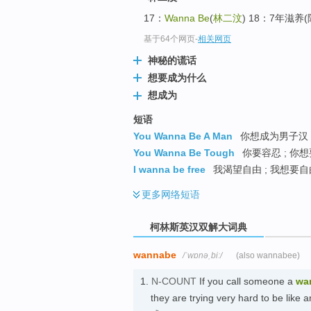
go
17：
Wanna Be
(
林二汶
) 18：7年滋养
top
基于64个网页
-
相关网页
神秘的谎话
想要成为什么
想成为
短语
You Wanna Be A Man
你想成为男子汉 ;
You Wanna Be Tough
你要容忍 ; 你想
I wanna be free
我渴望自由 ; 我想要自由
更多
网络短语
柯林斯英汉双解大词典
wannabe
/ˈwɒnəˌbiː/
(also wannabee)
1.
N-COUNT
If you call someone a
wa
they are trying very hard to be lik