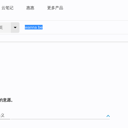
云笔记
惠惠
更多产品
英
的意愿。
释义