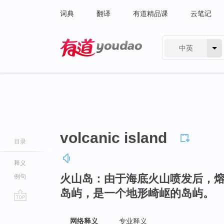
词典
翻译
有道精品课
云笔记
中英
有道 - 网易旗下搜索
volcanic island
目录
释义
火山岛：由于海底火山喷发后，
例句
岛屿，是一个地形崎岖的岛屿。
go
top
网络释义
专业释义