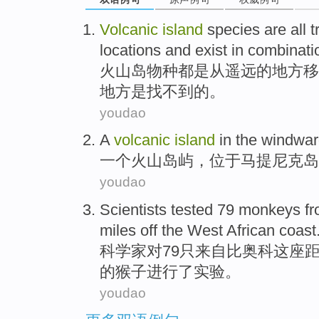
Volcanic
island
species
are all
t
locations
and exist
in
combinati
火山
岛
物种
都
是从
遥远的
地方
移
地方是找
不到
的。
youdao
A
volcanic
island
in the
windwar
一个
火山
岛屿
，
位于马提尼克岛
youdao
Scientists
tested
79
monkeys
f
miles
off the
West
African
coast
科学家
对79只
来自
比奥科这座
的
猴子
进行了
实验
。
youdao