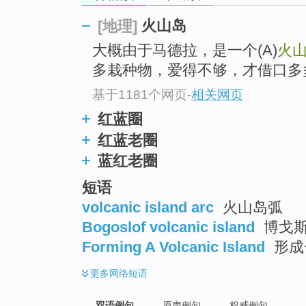
火山岛
[地理]
大概由于马德拉，是一个(A)
火
多栽种物，爱得不够，才借口多
基于1181个网页
-
相关网页
红蓝圈
红蓝老圈
蓝红老圈
短语
volcanic island arc
火山岛弧
Bogoslof volcanic island
博戈
Forming A Volcanic Island
形成
更多
网络短语
双语例句
原声例句
权威例句