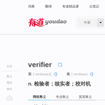
词典
翻译
有道精品课
云笔记
中英
有道 - 网易旗下搜索
verifier
目录
英
[ˈverɪfaɪə(r)]
美
[ˈverɪfaɪər]
释义
n. 检验者；核实者；校对机
用法
例句
网络释义
专业释义
英英释义
go