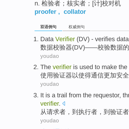
n. 检验者；核实者；[计]校对机
proofer
,
collator
双语例句
权威例句
Data
Verifier
(
DV
) -
verifies
data
数据
校验
器(
DV
)——
校验
数据
youdao
The
verifier
is used
to
make the
使用
验证器
以
使得
通信
更加安全
youdao
It
is
a
trail
from
the
requestor
,
th
verifier
.
从
请求者
，
到执行者
，
到
验证
者
youdao