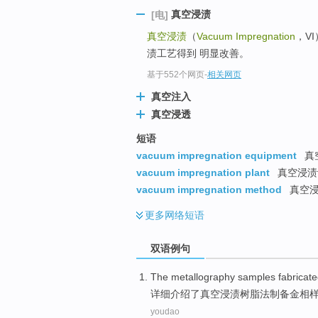
真空浸渍
[电]
真空浸渍
（
Vacuum Impregnation
，V
渍工艺得到 明显改善。
基于552个网页
-
相关网页
真空注入
真空浸透
短语
vacuum impregnation equipment
真
vacuum impregnation plant
真空浸渍
vacuum impregnation method
真空
更多
网络短语
双语例句
The
metallography
samples
fabricat
详细
介绍了
真空
浸渍
树脂
法制备
金相
youdao