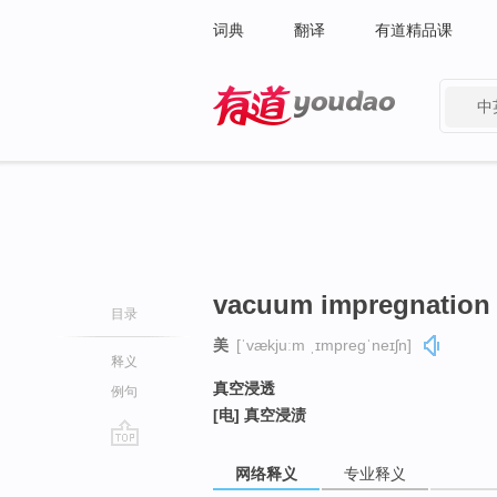
词典
翻译
有道精品课
中
有道 - 网易旗下搜索
vacuum impregnation
目录
美
[ˈvækjuːm ˌɪmpreɡˈneɪʃn]
释义
真空浸透
例句
[电] 真空浸渍
go
网络释义
专业释义
top