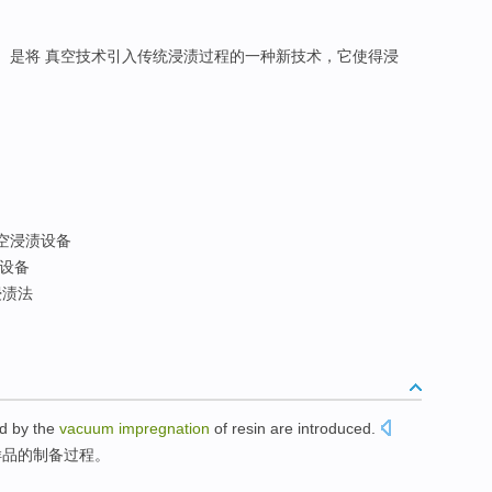
I）是将 真空技术引入传统浸渍过程的一种新技术，它使得浸
空浸渍设备
设备
浸渍法
ed
by the
vacuum
impregnation
of
resin
are
introduced
.
样品
的
制备
过程。