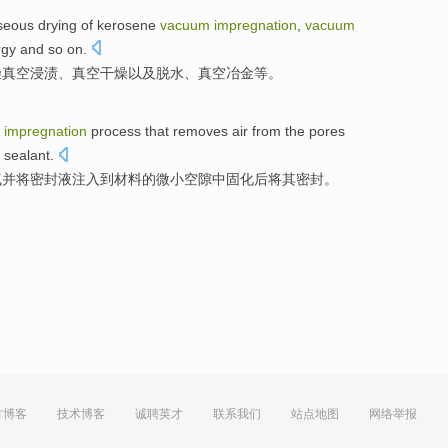
aseous
drying
of kerosene
vacuum
impregnation
,
vacuum
rgy
and so on.
燥
真空
浸渍
、真空干燥
以及脱水
、真空
冶金
等。
m
impregnation
process that
removes
air
from the
pores
sealant
.
气
并
将
密封
液
注入到材料的微小空隙中固化
后
将其密封。
方博客
技术博客
诚聘英才
联系我们
站点地图
网络举报