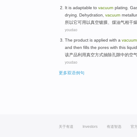
It
is adaptable
to
vacuum
plating. G
drying.
Dehydration
,
vacuum
metallu
所以它
可用
以
真空
镀膜、煤油气相
干
youdao
The
product
is applied
with
a
vacuu
and
then
fills the pores with this
liquid
该
产品
利用
真空
方式抽
除
孔隙
中的
空
youdao
更多双语例句
关于有道
Investors
有道智选
官