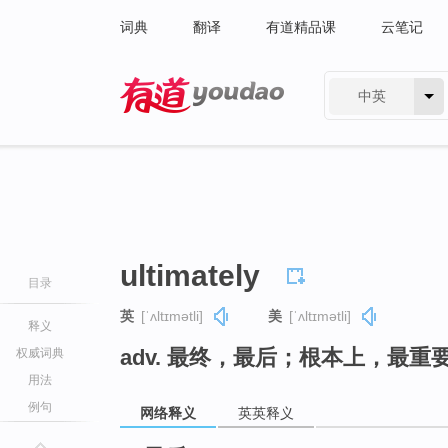
词典
翻译
有道精品课
云笔记
中英
有道 - 网易旗下搜索
ultimately
目录
英
[ˈʌltɪmətli]
美
[ˈʌltɪmətli]
释义
adv. 最终，最后；根本上，最重
权威词典
用法
例句
网络释义
英英释义