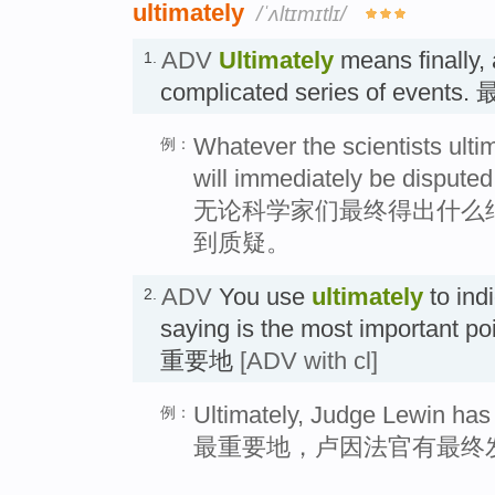
ultimately
/ˈʌltɪmɪtlɪ/
ADV
Ultimately
means finally, 
1.
complicated series of events.
Whatever the scientists ultim
例：
will immediately be disputed
无论科学家们最终得出什么
到质疑。
ADV
You use
ultimately
to ind
2.
saying is the most important po
重要地
[ADV with cl]
Ultimately, Judge Lewin has t
例：
最重要地，卢因法官有最终