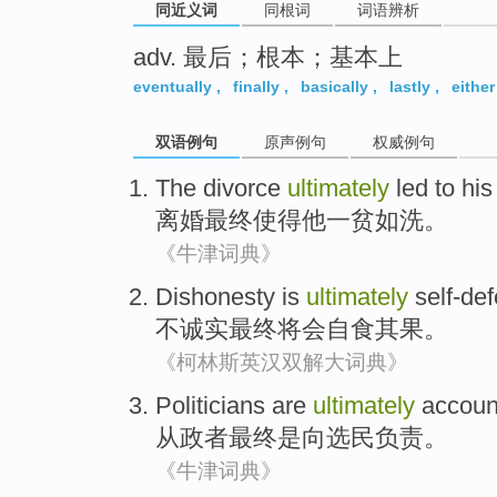
同近义词
同根词
词语辨析
adv. 最后；根本；基本上
eventually
,
finally
,
basically
,
lastly
,
either
双语例句
原声例句
权威例句
The divorce
ultimately
led to
his
离婚
最终
使得
他
一贫如洗
。
《牛津词典》
Dishonesty is
ultimately
self-de
不
诚实
最终
将会自食其果
。
《柯林斯英汉双解大词典》
Politicians
are
ultimately
accoun
从政者
最终
是
向
选民
负责
。
《牛津词典》