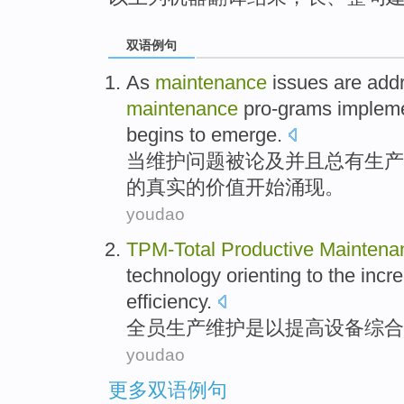
双语例句
As
maintenance
issues
are
add
maintenance
pro-grams
implem
begins to
emerge
.
当
维护
问题
被
论及
并且
总
有生产
的
真实
的
价值
开始
涌现
。
youdao
TPM-
Total
Productive
Maintena
technology
orienting to
the
incr
efficiency
.
全员
生产
维护
是以
提高
设备
综合
youdao
更多双语例句