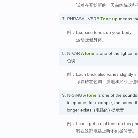
试着在开始新的一天前练练这些
7.
PHRASAL VERB
Tone up
means the
例：
Exercise tones up your body.
运动强健身体。
8.
N-VAR
A
tone
is one of the lighter, 
色调
例：
Each brick also varies slightly i
每块砖在色调、质地和尺寸上也
9.
N-SING
A
tone
is one of the sounds
telephone, for example, the sound th
longer exists. (电话的) 提示音
例：
I can't get a dial tone on this p
我在这部电话上听不到拨号音。