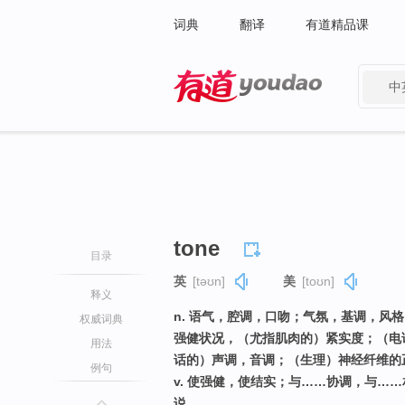
词典
翻译
有道精品课
中
有道 - 网易旗下搜索
tone
目录
英
[təʊn]
美
[toʊn]
释义
n. 语气，腔调，口吻；气氛，基调，风
权威词典
强健状况，（尤指肌肉的）紧实度；（电
用法
话的）声调，音调；（生理）神经纤维的
例句
v. 使强健，使结实；与……协调，与…
说