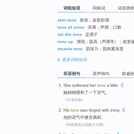
词组短语
同根词
词语辨
skin tone
肤色；皮肤影调
tone of voice
语调；声调；口吻
set the tone
定调子
tone up
增强；提高（声调等）；使更
muscle tone
肌张力；肌肉紧张度
更多
词组短语
双语例句
原声例句
权威
She
softened
her
tone
a little.
她
稍稍缓和
了一下
语气
。
《牛津词典》
His
tone
was tinged
with
irony
.
他
的
语气
中微含讽刺。
《柯林斯英汉双解大词典》