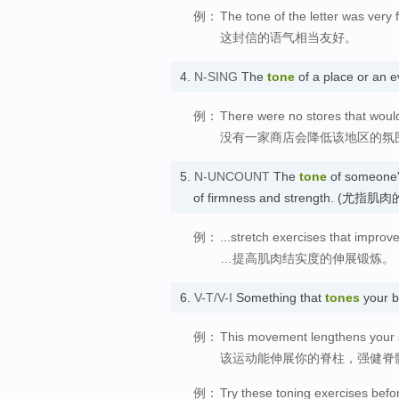
例：
The tone of the letter was very f
这封信的语气相当友好。
4.
N-SING
The
tone
of a place or an 
例：
There were no stores that would
没有一家商店会降低该地区的氛
5.
N-UNCOUNT
The
tone
of someone's
of firmness and strength. (尤指
例：
...stretch exercises that improv
…提高肌肉结实度的伸展锻炼。
6.
V-T/V-I
Something that
tones
your b
例：
This movement lengthens your s
该运动能伸展你的脊柱，强健脊
例：
Try these toning exercises befor