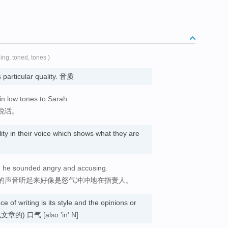
ning, toned, tones )
s particular quality. 音质
n low tones to Sarah.
说话。
lity in their voice which shows what they are
oice; he sounded angry and accusing.
的声音听起来好像是怒气冲冲地在指责人。
e of writing is its style and the opinions or
(讲话或文章的) 口气
[also 'in' N]