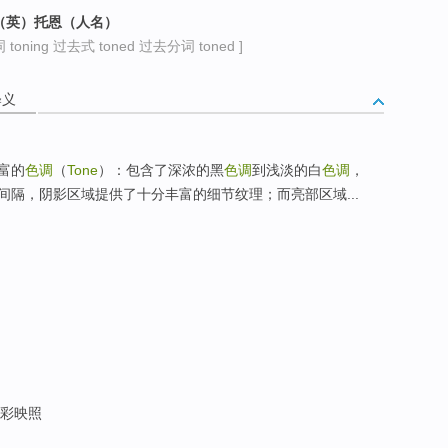
，（英）托恩（人名）
toning 过去式 toned 过去分词 toned ]
释义
富的
色调
（
Tone
）：包含了深浓的黑
色调
到浅淡的白
色调
，
间隔，阴影区域提供了十分丰富的细节纹理；而亮部区域...
色彩映照
调