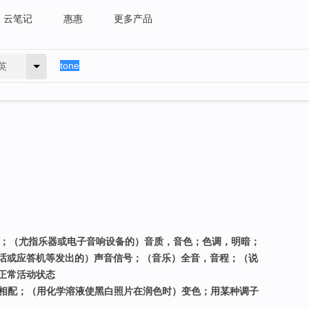
云笔记
惠惠
更多产品
英
格；（尤指乐器或电子音响设备的）音质，音色；色调，明暗；
话或应答机等发出的）声音信号；（音乐）全音，音程；（说
正常活动状态
…相配；（用化学溶液使黑白照片在润色时）变色；用某种调子