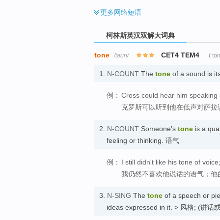
更多
网络短语
柯林斯英汉双解大词典
tone
CET4 TEM4
/təʊn/
( to
1.
N-COUNT
The
tone
of a sound is it
例：
Cross could hear him speaking i
克罗斯可以听到他在低声对萨拉
2.
N-COUNT
Someone's
tone
is a qua
feeling or thinking. 语气
例：
I still didn't like his tone of v
我仍然不喜欢他说话的语气；他
3.
N-SING
The
tone
of a speech or piec
ideas expressed in it. > 风格; 