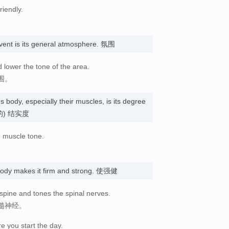
riendly.
event is its general atmosphere. 氛围
 lower the tone of the area.
围。
 body, especially their muscles, is its degree
肌肉的) 结实度
e muscle tone.
ody makes it firm and strong. 使强健
pine and tones the spinal nerves.
髓神经。
e you start the day.