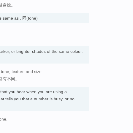
健身操。
 same as . 同(tone)
darker, or brighter shades of the same colour.
n tone, texture and size.
略有不同。
 that you hear when you are using a
at tells you that a number is busy, or no
hone.