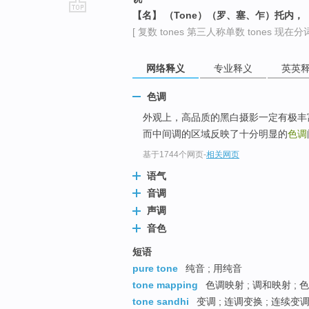
【名】 （Tone）（罗、塞、乍）托内
go
[ 复数 tones 第三人称单数 tones 现在分词 
top
网络释义
专业释义
英英
色调
外观上，高品质的黑白摄影一定有极丰
而中间调的区域反映了十分明显的
色调
基于1744个网页
-
相关网页
语气
音调
声调
音色
短语
pure tone
纯音 ; 用纯音
tone mapping
色调映射 ; 调和映射 ; 
tone sandhi
变调 ; 连调变换 ; 连续变